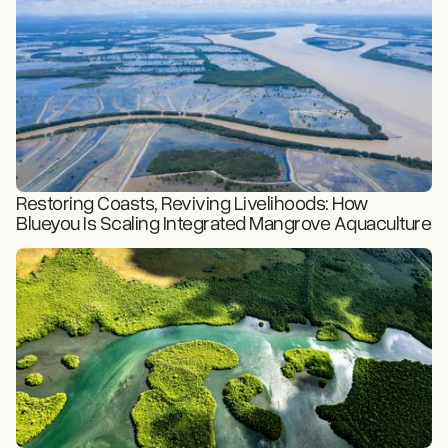
Restoring Coasts, Reviving Livelihoods: How
Blueyou Is Scaling Integrated Mangrove Aquaculture
READ STORY