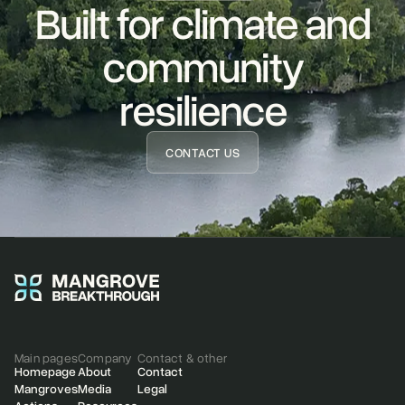
Built for climate and
READ STORY
community
resilience
CONTACT US
Main pages
Company
Contact & other
Homepage
About
Contact
Mangroves
Media
Legal